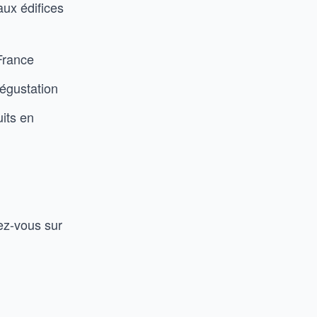
eaux édifices
 France
dégustation
its en
ez-vous sur