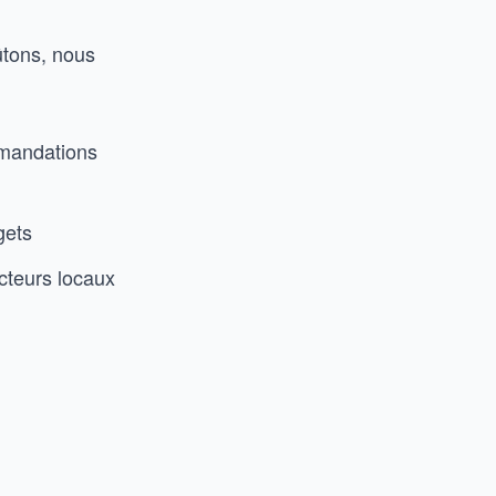
ûtons, nous
mmandations
gets
acteurs locaux