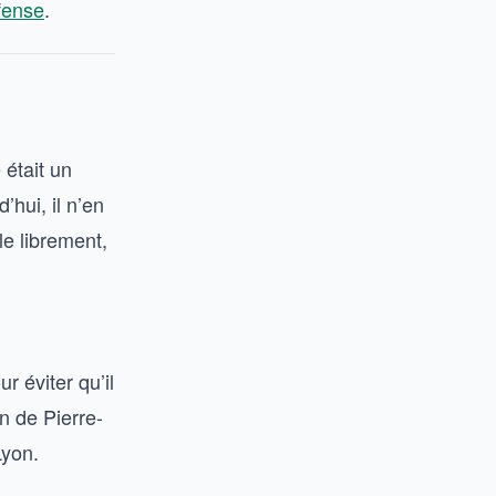
éfense
.
était un
’hui, il n’en
le librement,
r éviter qu’il
n de Pierre-
Lyon.