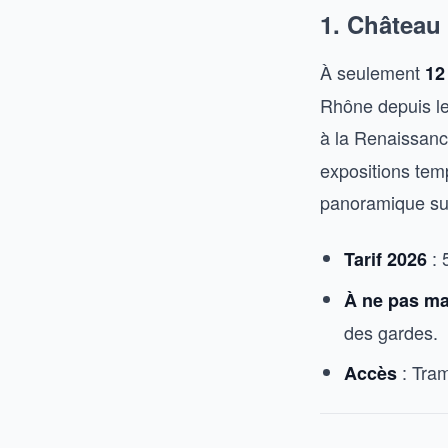
1. Château 
À seulement
12
Rhône depuis le 
à la Renaissanc
expositions temp
panoramique sur
: 
Tarif 2026
À ne pas m
des gardes.
: Tram
Accès