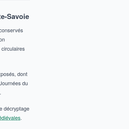
te-Savoie
 conservés
ion
 circulaires
exposés, dont
 Journées du
.
re décryptage
médiévales
.