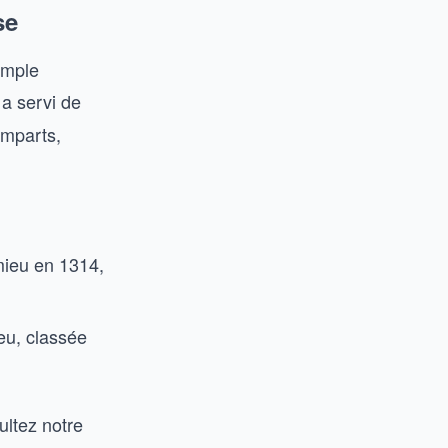
se
emple
l a servi de
emparts,
émieu en 1314,
eu, classée
ultez notre