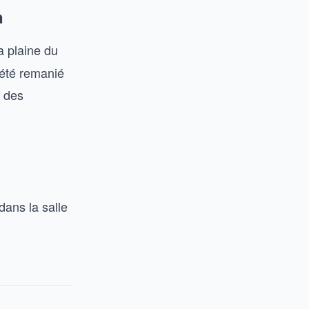
n
a plaine du
a été remanié
 des
dans la salle