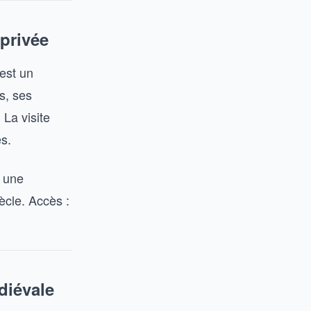
privée
est un
s, ses
 La visite
es.
e une
ècle. Accès :
diévale