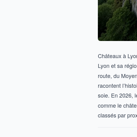
Châteaux à Lyon 
Lyon et sa régi
route, du Moye
racontent l’histo
soie. En 2026, l
comme le châtea
classés par prox