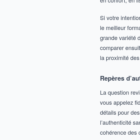
en confort, en li
Si votre intenti
le meilleur form
grande variété 
comparer ensuite 
la proximité des
Repères d’aut
La question rev
vous appelez fid
détails pour des
l’authenticité s
cohérence des co