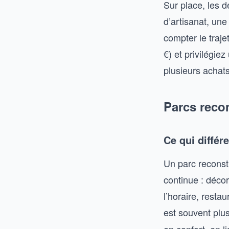
Sur place, les d
d’artisanat, un
compter le traje
€) et privilégiez
plusieurs achats
Parcs reco
Ce qui différ
Un parc recons
continue : décor
l’horaire, resta
est souvent plu