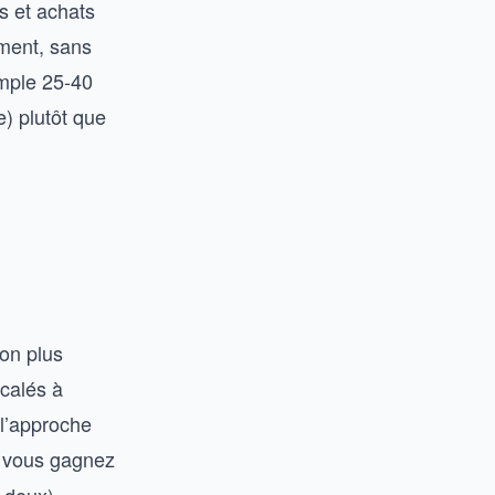
s et achats
ement, sans
emple 25-40
e) plutôt que
on plus
 calés à
 l’approche
, vous gagnez