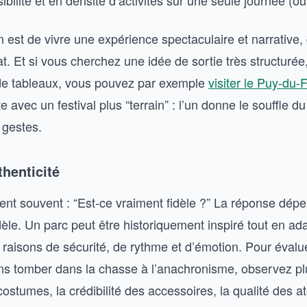
sibilité et en densité d’activités sur une seule journée (o
on est de vivre une expérience spectaculaire et narrative,
at. Et si vous cherchez une idée de sortie très structuré
de tableaux, vous pouvez par exemple
visiter le Puy-du-
avec un festival plus “terrain” : l’un donne le souffle du r
 gestes.
henticité
ient souvent : “Est-ce vraiment fidèle ?” La réponse dép
èle. Un parc peut être historiquement inspiré tout en ada
 raisons de sécurité, de rythme et d’émotion. Pour évalu
ans tomber dans la chasse à l’anachronisme, observez plu
stumes, la crédibilité des accessoires, la qualité des ate