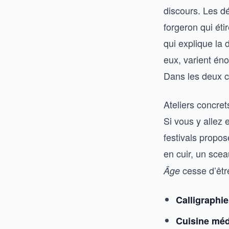
discours. Les d
forgeron qui éti
qui explique la 
eux, varient éno
Dans les deux ca
Ateliers concret
Si vous y allez 
festivals propo
en cuir, un sceau
cesse d’êtr
Âge
Calligraphie
Cuisine méd