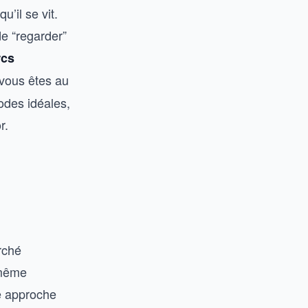
’il se vit.
de “regarder”
rcs
 vous êtes au
odes idéales,
r.
rché
 même
e approche