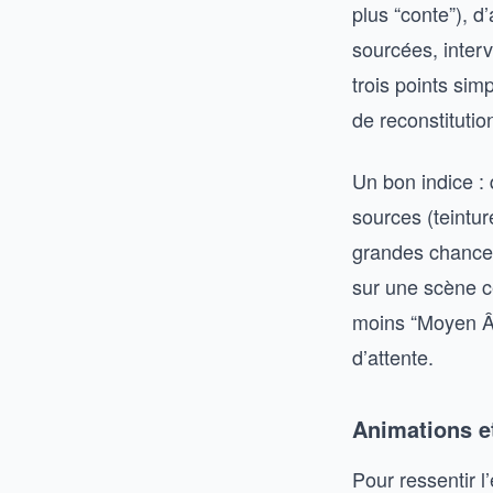
plus “conte”), 
sourcées, inter
trois points sim
de reconstitutio
Un bon indice : 
sources (teintur
grandes chances 
sur une scène c
moins “Moyen Âg
d’attente.
Animations et
Pour ressentir l