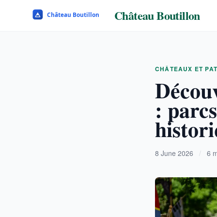
Château Boutillon
CHÂTEAUX ET PA
Découv
: parcs
histor
8 June 2026
/
6 m