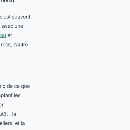
u deux).
 c’est souvent
e, avec une
Fou
et
écit, l’autre
end de ce que
ptant les
er
tôt : la
liers, et la