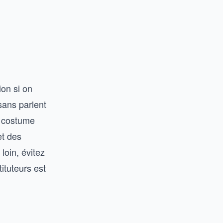
ion si on
isans parlent
n costume
et des
loin, évitez
tituteurs est