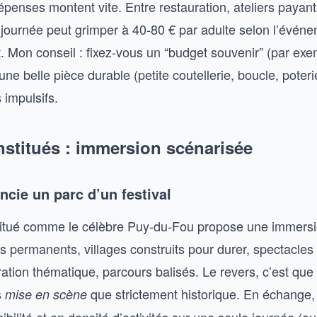
épenses montent vite. Entre restauration, ateliers payant
e journée peut grimper à 40-80 € par adulte selon l’évén
t. Mon conseil : fixez-vous un “budget souvenir” (par ex
 une belle pièce durable (petite coutellerie, boucle, poteri
 impulsifs.
nstitués : immersion scénarisée
encie un parc d’un festival
titué comme le célèbre Puy-du-Fou propose une immersi
s permanents, villages construits pour durer, spectacles
uration thématique, parcours balisés. Le revers, c’est que
s
que strictement historique. En échange
mise en scène