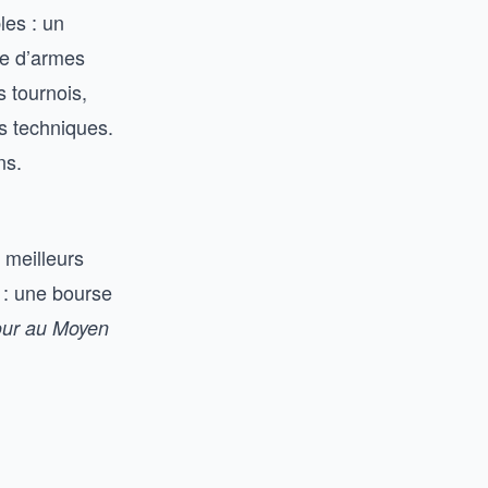
les : un
tre d’armes
s tournois,
s techniques.
ns.
 meilleurs
 : une bourse
our au Moyen