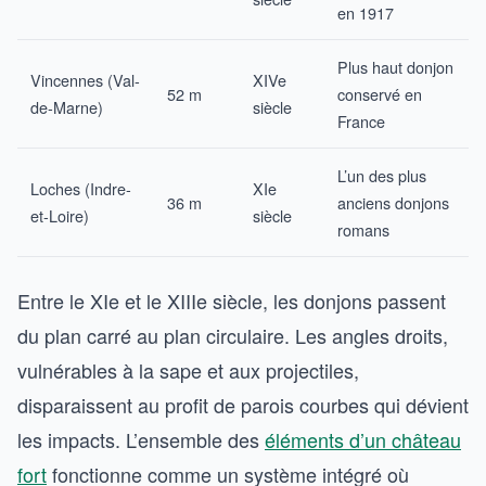
en 1917
Plus haut donjon
Vincennes (Val-
XIVe
52 m
conservé en
de-Marne)
siècle
France
L’un des plus
Loches (Indre-
XIe
36 m
anciens donjons
et-Loire)
siècle
romans
Entre le XIe et le XIIIe siècle, les donjons passent
du plan carré au plan circulaire. Les angles droits,
vulnérables à la sape et aux projectiles,
disparaissent au profit de parois courbes qui dévient
les impacts. L’ensemble des
éléments d’un château
fort
fonctionne comme un système intégré où