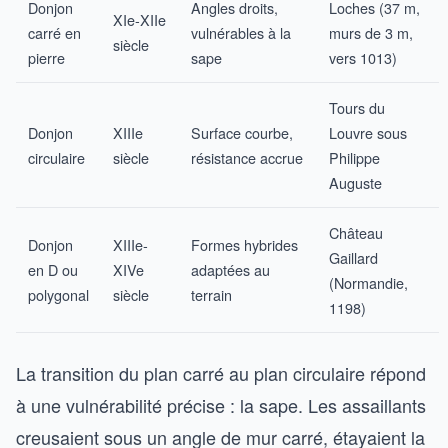
Donjon
Angles droits,
Loches (37 m,
XIe-XIIe
carré en
vulnérables à la
murs de 3 m,
siècle
pierre
sape
vers 1013)
Tours du
Donjon
XIIIe
Surface courbe,
Louvre sous
circulaire
siècle
résistance accrue
Philippe
Auguste
Château
Donjon
XIIIe-
Formes hybrides
Gaillard
en D ou
XIVe
adaptées au
(Normandie,
polygonal
siècle
terrain
1198)
La transition du plan carré au plan circulaire répond
à une vulnérabilité précise : la sape. Les assaillants
creusaient sous un angle de mur carré, étayaient la