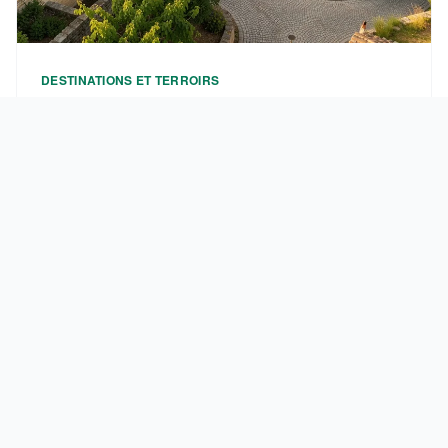
DESTINATIONS ET TERROIRS
Où aller à moins de 100 km de Lyon ? 15 escapades
culturelles et nature
15 idées de sorties à moins de 100 km de Lyon :
châteaux, villages, nature et patrimoine. Distances, tarifs
et conseils pratiques pour organiser votre escapade.
Château Boutillon
Patrimoine, terroirs et escapades : votre guide du tourisme
culturel et de l'art de vivre en France