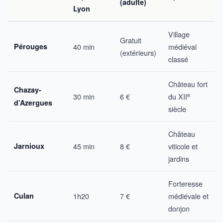
(adulte)
Lyon
Village
Gratuit
Pérouges
40 min
médiéval
(extérieurs)
classé
Château fort
Chazay-
e
30 min
6 €
du XII
d’Azergues
siècle
Château
Jarnioux
45 min
8 €
viticole et
jardins
Forteresse
Culan
1h20
7 €
médiévale et
donjon