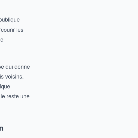
publique
courir les
Le
se qui donne
s voisins.
lique
le reste une
n