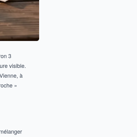
ron 3
re visible.
 Vienne, à
roche »
 mélanger