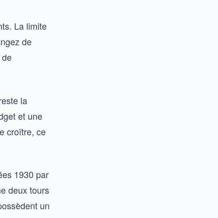
ts. La limite
hangez de
t de
este la
dget et une
e croître, ce
nées 1930 par
ne deux tours
 possèdent un