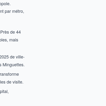
opole.
nt par métro,
. Près de 44
bles, mais
2025 de ville-
es Minguettes.
transforme
es de visite.
ital,