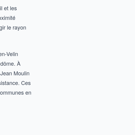
l et les
oximité
gir le rayon
en-Velin
s dôme. À
e Jean Moulin
sistance. Ces
es communes en