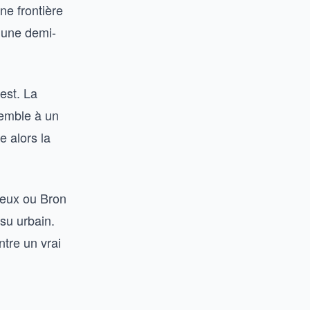
ne frontière
d’une demi-
est. La
semble à un
 alors la
ieux ou Bron
su urbain.
ntre un vrai