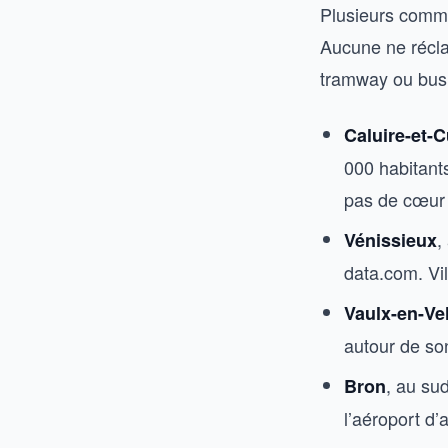
Plusieurs commu
Aucune ne réclam
tramway ou bus
Caluire-et-C
000 habitant
pas de cœur h
,
Vénissieux
data.com. Vil
Vaulx-en-Ve
autour de son
, au su
Bron
l’aéroport d’a