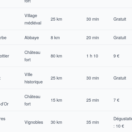
fort
Village
25 km
30 min
Gratuit
médiéval
arbe
Abbaye
8 km
20 min
Gratuit
Château
ttier
80 km
1 h 10
9 €
fort
Ville
x
25 km
30 min
Gratuit
historique
Château
15 km
25 min
7 €
d’Or
fort
res
Dégustati
Vignobles
30 km
35 min
: 10 €