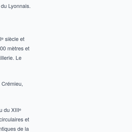
 du Lyonnais.
ᵉ siècle et
800 mètres et
llerie. Le
e Crémieu,
 du XIIIᵉ
irculaires et
ntiques de la