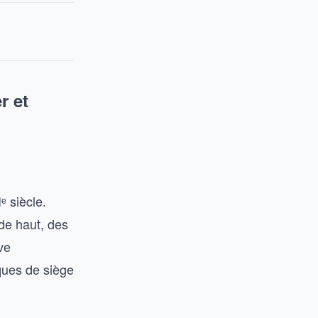
r et
ᵉ siècle.
de haut, des
ve
iques de siège