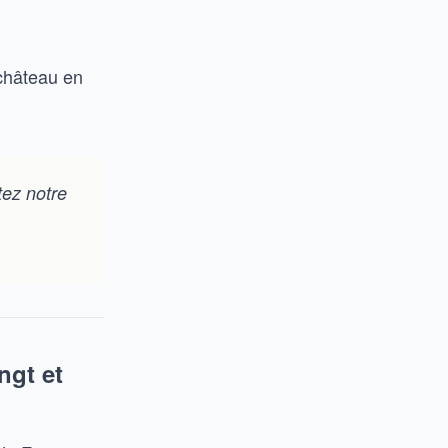
 château en
tez notre
ngt et