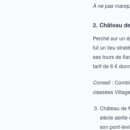
À ne pas manq
2. Château de
Perché sur un é
fut un lieu str
ses tours de flan
tarif de 6 € don
: Combin
Conseil
classées Villag
Château de M
siècle abrite
son pont-levi