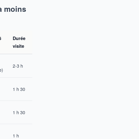
 à moins
6
Durée
visite
2-3 h
e)
1 h 30
1 h 30
1 h