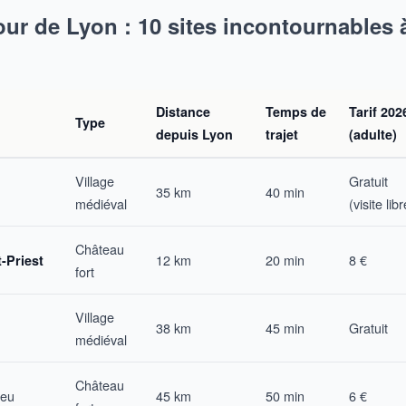
our de Lyon : 10 sites incontournables
Distance
Temps de
Tarif 202
Type
depuis Lyon
trajet
(adulte)
Village
Gratuit
35 km
40 min
médiéval
(visite libr
Château
12 km
20 min
8 €
-Priest
fort
Village
38 km
45 min
Gratuit
médiéval
Château
ieu
45 km
50 min
6 €