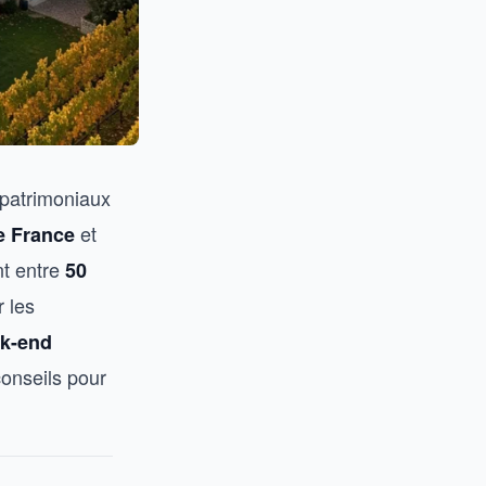
s patrimoniaux
et
e France
nt entre
50
 les
k-end
conseils pour