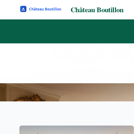
Château Boutillon
Séjours et Hébergements
Nuits en château, chambres d'hôtes de charme et
adresses pour un séjour authentique.