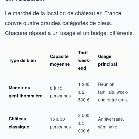
Le marché de la location de château en France
couvre quatre grandes catégories de biens.
Chacune répond à un usage et un budget différents.
Tarif
Capacité
Usage
Type de bien
week-
moyenne
principal
end
1 200
Réunion
Manoir ou
8 à 15
à 2
familiale, week-
personnes
gentilhommière
500 €
end entre amis
2 500
Château
15 à 30
Anniversaire,
à 5
personnes
séminaire
classique
000 €